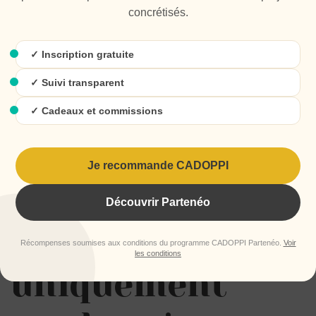
concrétisés.
Quels sont les délais ?
Comment sont gérées les validations ?
✓ Inscription gratuite
Une méthodologie claire est souvent le signe
✓ Suivi transparent
d’une agence expérimentée.
✓ Cadeaux et commissions
Elle permet également de limiter les
incompréhensions et les retards.
Je recommande CADOPPI
6. Ne pas
Découvrir Partenéo
choisir
Récompenses soumises aux conditions du programme CADOPPI Partenéo.
Voir
les conditions
uniquement