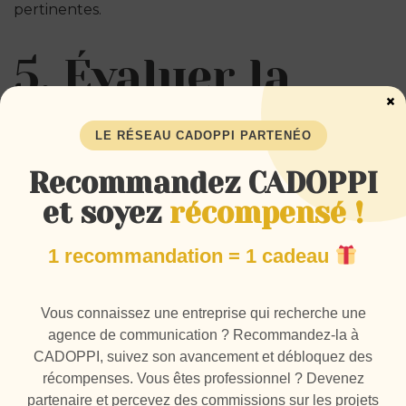
pertinentes.
5. Évaluer la
×
méthodologie
LE RÉSEAU CADOPPI PARTENÉO
de travail
Recommandez CADOPPI
et soyez
récompensé !
Chaque agence possède son propre processus.
1 recommandation = 1 cadeau
Demandez systématiquement :
Vous connaissez une entreprise qui recherche une
agence de communication ? Recommandez-la à
Comment se déroule un projet ?
CADOPPI, suivez son avancement et débloquez des
Quelles sont les étapes ?
récompenses. Vous êtes professionnel ? Devenez
Qui intervient ?
partenaire et percevez des commissions sur les projets