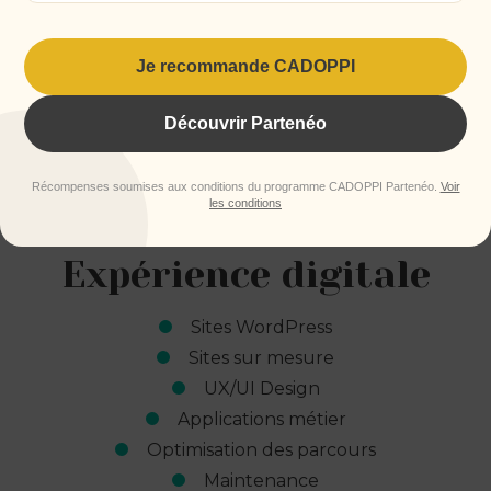
CRM
Segmentation
Je recommande CADOPPI
Découvrir Partenéo
Récompenses soumises aux conditions du programme CADOPPI Partenéo.
Voir
les conditions
Sites web &
Expérience digitale
Sites WordPress
Sites sur mesure
UX/UI Design
Applications métier
Optimisation des parcours
Maintenance