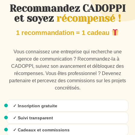
Recommandez CADOPPI
Plan de communication
et soyez
récompensé !
Conseil
Direction artistique
1 recommandation = 1 cadeau
Publicité
Accompagnement
Vous connaissez une entreprise qui recherche une
agence de communication ? Recommandez-la à
CADOPPI, suivez son avancement et débloquez des
récompenses. Vous êtes professionnel ? Devenez
partenaire et percevez des commissions sur les projets
concrétisés.
CRM & Marketing
✓ Inscription gratuite
Newsletters
✓ Suivi transparent
Campagnes complètes
✓ Cadeaux et commissions
Campagnes emailing