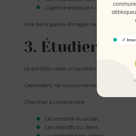
communic
L’agence explique-t-elle sa démarche
débloquez
Une belle galerie d’images ne suffit pas toujo
✓ Insc
3. Étudier les 
Le portfolio reste un excellent indicateur de q
R
Cependant, ne vous contentez pas de regarder
Cherchez à comprendre :
Le contexte du projet
Les objectifs du client
La méthodologie utilisée