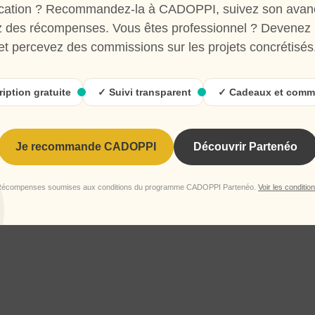
ation ? Recommandez-la à CADOPPI, suivez son avan
 ?
 des récompenses. Vous êtes professionnel ? Devenez 
et percevez des commissions sur les projets concrétisés
urs à démontrer une véritable expertise.
ription gratuite
✓ Suivi transparent
✓ Cadeaux et comm
réalisations et le
Je recommande CADOPPI
Découvrir Partenéo
ualité.
écompenses soumises aux conditions du programme CADOPPI Partenéo.
Voir les conditio
 l’esthétique des projets.