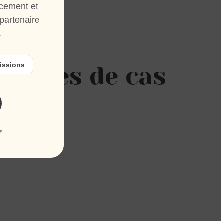
cement et
partenaire
.
issions
s études de cas
ns