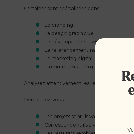
Certaines sont spécialisées dans :
Le branding
Le design graphique
Le développement web
Le référencement naturel
Le marketing digital
La communication globale
R
Analysez attentivement les réalisations présen
Demandez-vous :
Les projets sont-ils variés ?
Correspondent-ils à votre secteur ?
Vo
Les résultats semblent-ils cohérents 