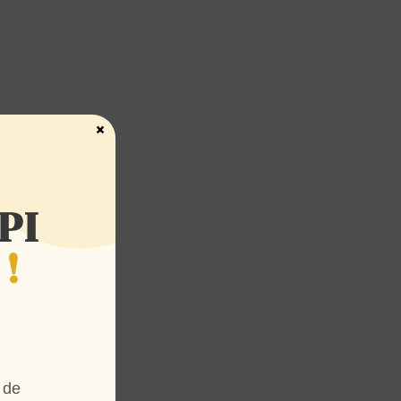
×
PI
!
 de