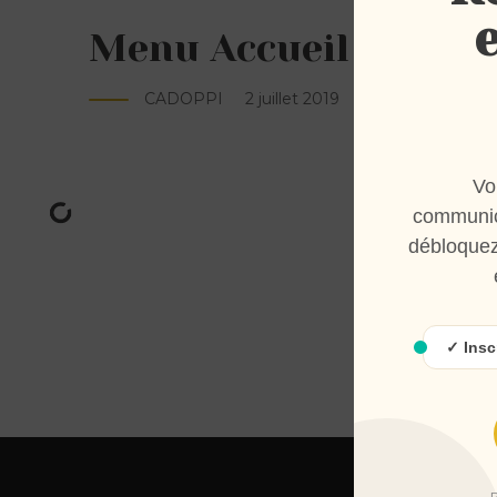
Menu Accueil
CADOPPI
2 juillet 2019
Vo
communic
débloquez
✓ Insc