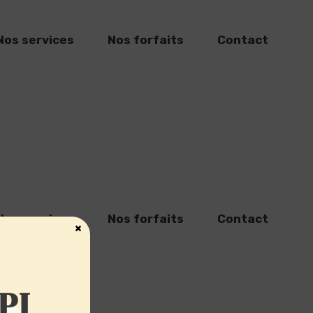
Nos services
Nos forfaits
Contact
Nos services
Nos forfaits
Contact
×
PI