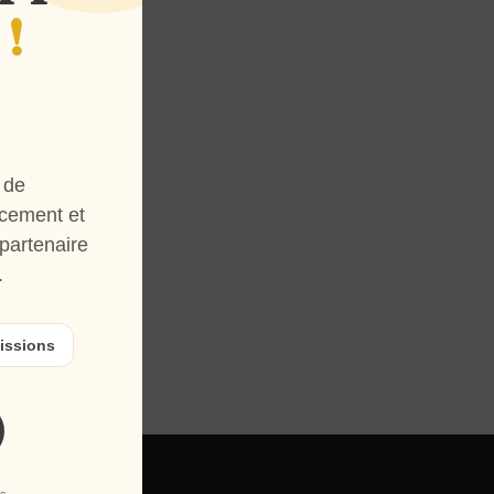
!
 de
Nos services
Nos forfaits
Contact
cement et
partenaire
.
issions