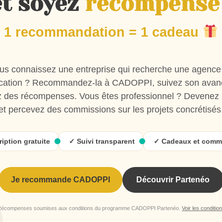
et soyez
récompensé 
Tél :
02 55 03 02 30
1 recommandation = 1 cadeau
us connaissez une entreprise qui recherche une agence
ation ? Recommandez-la à CADOPPI, suivez son avan
 des récompenses. Vous êtes professionnel ? Devenez 
et percevez des commissions sur les projets concrétisés
le réalisera toutes vos création graphique : logos, flyers, 
ription gratuite
✓ Suivi transparent
✓ Cadeaux et comm
Je recommande CADOPPI
Découvrir Partenéo
écompenses soumises aux conditions du programme CADOPPI Partenéo.
Voir les conditio