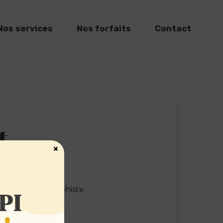
Nos services
Nos forfaits
Contact
t
×
laboratrice
,
Graphiste
PI