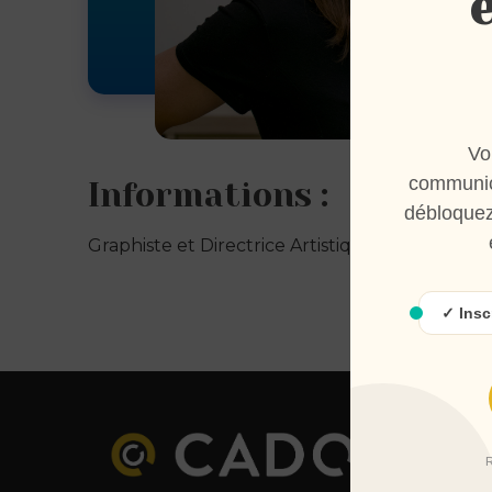
Vo
communic
Informations :
débloquez
Graphiste et Directrice Artistique de talent, el
✓ Insc
R