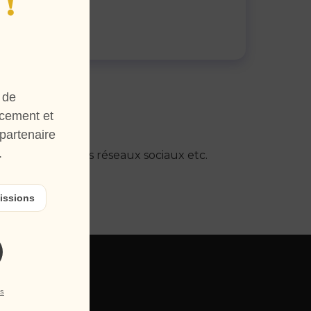
!
 de
cement et
partenaire
.
newsletter, visuels réseaux sociaux etc.
issions
ns