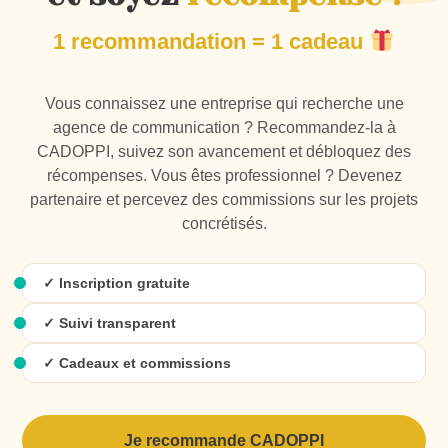
Statut :
Directeur Artistique
1 recommandation = 1 cadeau
Expérience :
15 ans
Mail :
agencecadoppi@gmail.com
Tél :
06 82 57 12 00
Vous connaissez une entreprise qui recherche une
agence de communication ? Recommandez-la à
CADOPPI, suivez son avancement et débloquez des
récompenses. Vous êtes professionnel ? Devenez
Biographie :
partenaire et percevez des commissions sur les projets
concrétisés.
Graphiste de formation, puis directeur artistique.
Aujourd'hui Chef de projet et Directeur Artistique
✓ Inscription gratuite
dans l'agence CADOPPI.
✓ Suivi transparent
Informations :
✓ Cadeaux et commissions
Issus d’une faculté d’Arts Plastiques, il a ensuite
continué en Master Communication visuelle afin
Je recommande CADOPPI